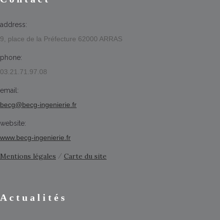
address:
9, place de la Préfecture 62000 ARRAS
phone:
03.21.71.97.08
email:
becg@becg-ingenierie.fr
website:
www.becg-ingenierie.fr
Mentions légales
Carte du site
/
Actualités