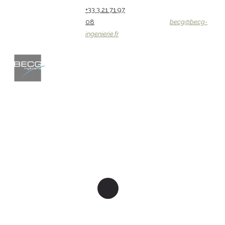
+33 3 21 71 97
08
becg@becg-
ingenierie.fr