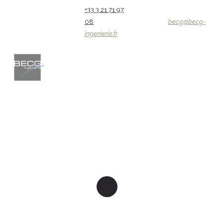
+33 3 21 71 97
08
becg@becg-
ingenierie.fr