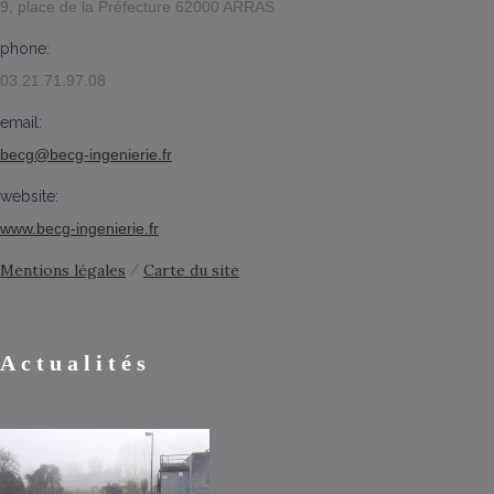
9, place de la Préfecture 62000 ARRAS
phone:
03.21.71.97.08
email:
becg@becg-ingenierie.fr
website:
www.becg-ingenierie.fr
Mentions légales
Carte du site
/
Actualités