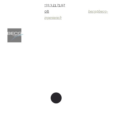
+33 3 21 71 97
08
becg@becg-
ingenierie.fr