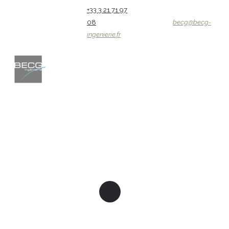
+33 3 21 71 97
08
becg@becg-
ingenierie.fr