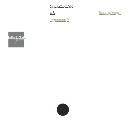
+33 3 21 71 97
08
becg@becg-
ingenierie.fr