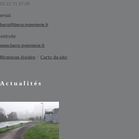
03.21.71.97.08
email:
becg@becg-ingenierie.fr
website:
www.becg-ingenierie.fr
Mentions légales
Carte du site
/
Actualités