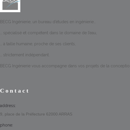
BECG Ingénierie, un bureau d’études en ingénierie…
… spécialisé et compétent dans le domaine de l’eau,
… à taille humaine, proche de ses clients,
… strictement indépendant.
BECG Ingénierie vous accompagne dans vos projets de la conception à
Contact
address:
9, place de la Préfecture 62000 ARRAS
phone: