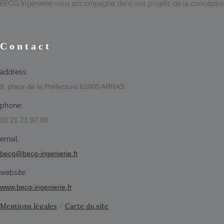
BECG Ingénierie vous accompagne dans vos projets de la conception à
Contact
address:
9, place de la Préfecture 62000 ARRAS
phone:
03.21.71.97.08
email:
becg@becg-ingenierie.fr
website:
www.becg-ingenierie.fr
Mentions légales
Carte du site
/