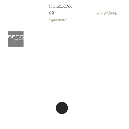
+33 3 21 71 97
08
becg@becg-
ingenierie.fr